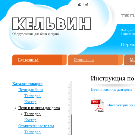
Всё для б
Оборудование для бани и сауны
банные пе
Пермь,
Где купить?
О компании
Ме
Инструкция по
Каталог товаров
Печи и камины для дома
Печи для бани
Теплодар
Костер
Инструкция по 
Печи и камины для дома
Теплодар
Костер
Отопительные котлы
Теплодар