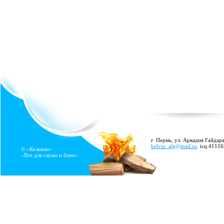
г. Пермь, ул. Аркадия Гайдара
kelvin_alg@mail.ru,
icq:4111
© «Кельвин»
«Все для сауны и бани»