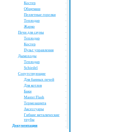
Костер
Общемаш
Пеллетные горелки
Теплодар
Жарко
Печи для сауны
Теплодар
Костер
Пульт управления
Дымоходы
Теплодар
Schiedel
Сопутствующие
Для банных печей
Для котлов
Баки
Master Flash
Термозащита
Аксессуары
Гибкие металические
трубы
Документация