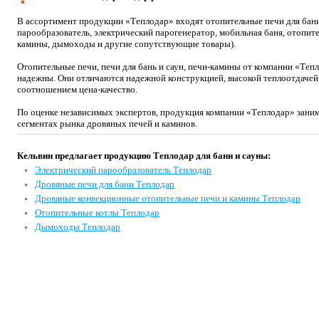
В ассортимент продукции «Теплодар» входят отопительные печи для бани
парообразователь, электрический парогенератор, мобильная баня, отопит
камины, дымоходы и другие сопутствующие товары).
Отопительные печи, печи для бань и саун, печи-камины от компании «Теп
надежны. Они отличаются надежной конструкцией, высокой теплоотдаче
соотношением цена-качество.
По оценке независимых экспертов, продукция компании «Теплодар» зани
сегментах рынка дровяных печей и каминов.
Кельвин предлагает продукцию Теплодар для бани и сауны:
Электрический парообразователь Теплодар
Дровяные печи для бани Теплодар
Дровяные конвекционные отопительные печи и камины Теплодар
Отопительные котлы Теплодар
Дымоходы Теплодар