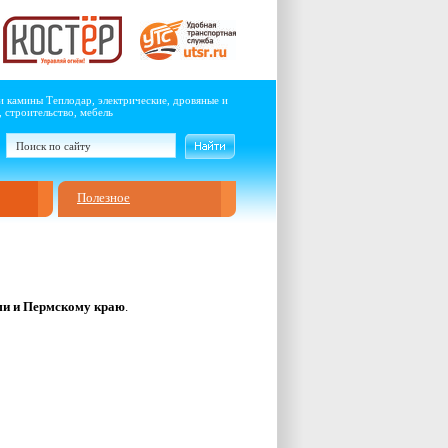
и камины Теплодар, электрические, дровяные и
 строительство, мебель
Полезное
и и Пермскому краю
.