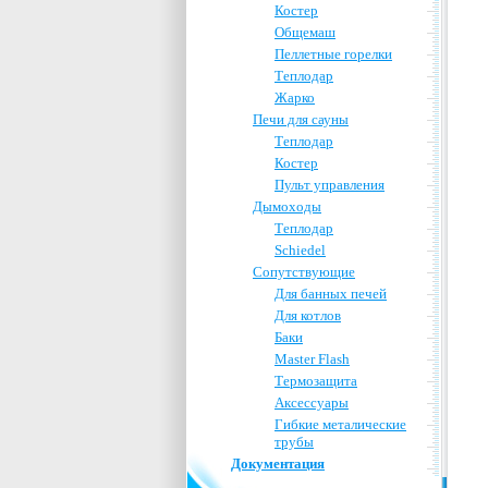
Костер
Общемаш
Пеллетные горелки
Теплодар
Жарко
Печи для сауны
Теплодар
Костер
Пульт управления
Дымоходы
Теплодар
Schiedel
Сопутствующие
Для банных печей
Для котлов
Баки
Master Flash
Термозащита
Аксессуары
Гибкие металические
трубы
Документация