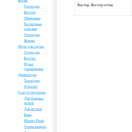
котлы
Костер, Костер-сетка
Теплодар
Костер
Общемаш
Пеллетные
горелки
Теплодар
Жарко
Печи для сауны
Теплодар
Костер
Пульт
управления
Дымоходы
Теплодар
Schiedel
Сопутствующие
Для банных
печей
Для котлов
Баки
Master Flash
Термозащита